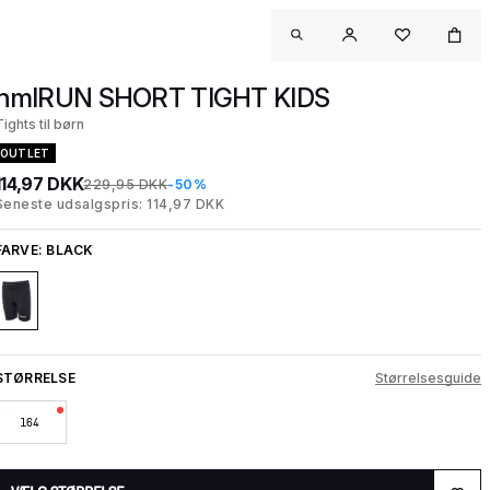
hmlRUN SHORT TIGHT KIDS
Tights til børn
OUTLET
114,97 DKK
229,95 DKK
-50%
Seneste udsalgspris: 114,97 DKK
FARVE:
BLACK
STØRRELSE
Størrelsesguide
164