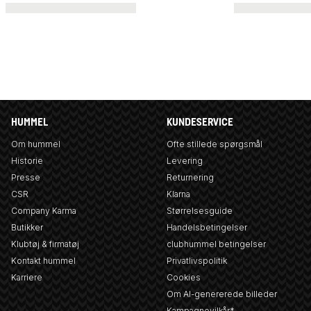
HUMMEL
KUNDESERVICE
Om hummel
Ofte stillede spørgsmål
Historie
Levering
Presse
Returnering
CSR
Klarna
Company Karma
Størrelsesguide
Butikker
Handelsbetingelser
Klubtøj & firmatøj
clubhummel betingelser
Kontakt hummel
Privatlivspolitik
Karriere
Cookies
Om AI-genererede billeder
Kampagnevilkår*