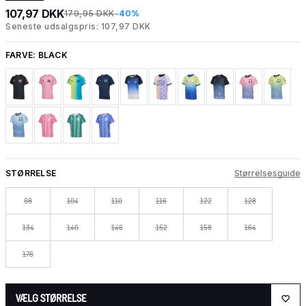
107,97 DKK
179,95 DKK
-40%
Seneste udsalgspris: 107,97 DKK
FARVE:
BLACK
STØRRELSE
Størrelsesguide
98
104
110
116
122
128
134
140
146
152
158
164
176
VÆLG STØRRELSE