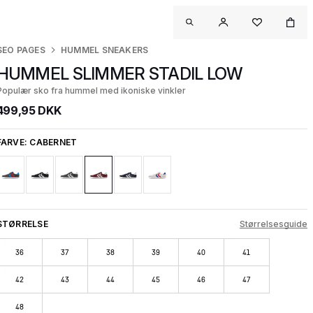
SEO PAGES
HUMMEL SNEAKERS
HUMMEL SLIMMER STADIL LOW
Populær sko fra hummel med ikoniske vinkler
499,95 DKK
FARVE:
CABERNET
STØRRELSE
Størrelsesguide
36
37
38
39
40
41
42
43
44
45
46
47
48