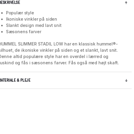
BESKRIVELSE
Populær style
Ikoniske vinkler på siden
Slankt design med lavt snit
Sæsonens farver
HUMMEL SLIMMER STADIL LOW har en klassisk hummel®-
silhuet, de ikoniske vinkler på siden og et slankt, lavt snit.
Denne altid populære style har en overdel i lærred og
ruskind og fås i sæsonens farver. Fås også med højt skaft.
MATERIALE & PLEJE
5 / 8