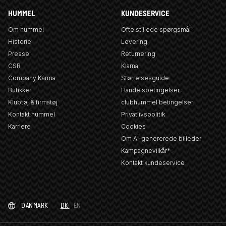
HUMMEL
KUNDESERVICE
Om hummel
Ofte stillede spørgsmål
Historie
Levering
Presse
Returnering
CSR
Klarna
Company Karma
Størrelsesguide
Butikker
Handelsbetingelser
Klubtøj & firmatøj
clubhummel betingelser
Kontakt hummel
Privatlivspolitik
Karriere
Cookies
Om AI-genererede billeder
Kampagnevilkår*
Kontakt kundeservice
DANMARK
DK
EN