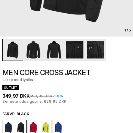
1
/ 5
MEN CORE CROSS JACKET
Jakke med lynlås
OUTLET
349,97 DKK
699,95 DKK
-50%
Seneste udsalgspris: 629,95 DKK
FARVE:
BLACK