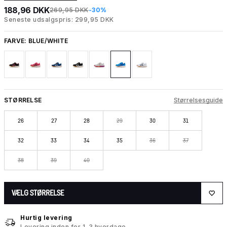
188,96 DKK
269,95 DKK
-30%
Seneste udsalgspris: 299,95 DKK
FARVE:
BLUE/WHITE
STØRRELSE
Størrelsesguide
26
27
28
29
30
31
32
33
34
35
36
37
38
39
40
VÆLG STØRRELSE
Hurtig levering
Levering inden for 1-3 hverdage.