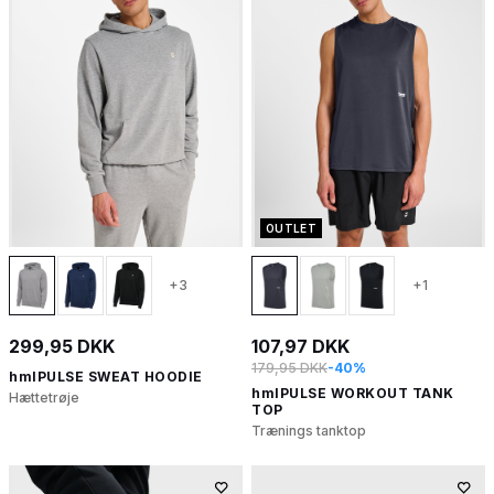
OUTLET
+3
+1
299,95 DKK
107,97 DKK
179,95 DKK
-40%
hmlPULSE SWEAT HOODIE
hmlPULSE WORKOUT TANK
Hættetrøje
TOP
Trænings tanktop