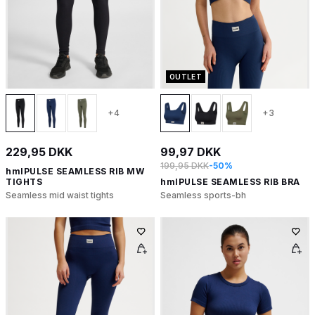
OUTLET
+4
+3
229,95 DKK
99,97 DKK
199,95 DKK
-50%
hmlPULSE SEAMLESS RIB MW
TIGHTS
hmlPULSE SEAMLESS RIB BRA
Seamless mid waist tights
Seamless sports-bh