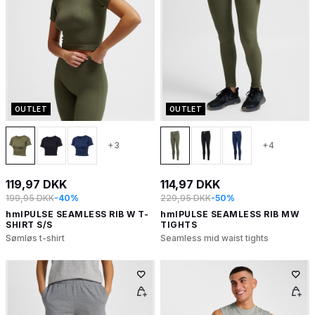
OUTLET
OUTLET
+3
+4
119,97 DKK
114,97 DKK
199,95 DKK
-40%
229,95 DKK
-50%
hmlPULSE SEAMLESS RIB W T-
hmlPULSE SEAMLESS RIB MW
SHIRT S/S
TIGHTS
Sømløs t-shirt
Seamless mid waist tights