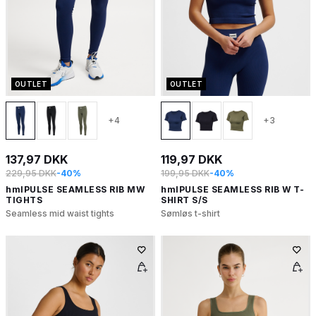
OUTLET
OUTLET
+4
+3
137,97 DKK
119,97 DKK
229,95 DKK
-40%
199,95 DKK
-40%
hmlPULSE SEAMLESS RIB MW
hmlPULSE SEAMLESS RIB W T-
TIGHTS
SHIRT S/S
Seamless mid waist tights
Sømløs t-shirt