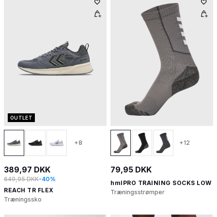
OUTLET
+8
+12
389,97 DKK
79,95 DKK
649,95 DKK
-40%
hmlPRO TRAINING SOCKS LOW
REACH TR FLEX
Træningsstrømper
Træningssko