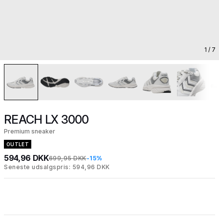
1
/ 7
REACH LX 3000
Premium sneaker
OUTLET
594,96 DKK
699,95 DKK
-15%
Seneste udsalgspris: 594,96 DKK