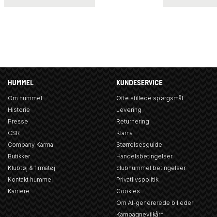
HUMMEL
KUNDESERVICE
Om hummel
Ofte stillede spørgsmål
Historie
Levering
Presse
Returnering
CSR
Klarna
Company Karma
Størrelsesguide
Butikker
Handelsbetingelser
Klubtøj & firmatøj
clubhummel betingelser
Kontakt hummel
Privatlivspolitik
Karriere
Cookies
Om AI-genererede billeder
Kampagnevilkår*