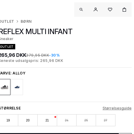
OUTLET
BØRN
REFLEX MULTI INFANT
Sneaker
OUTLET
265,96 DKK
379,95 DKK
-30%
Seneste udsalgspris: 265,96 DKK
FARVE:
ALLOY
STØRRELSE
Størrelsesguide
19
20
21
24
25
27