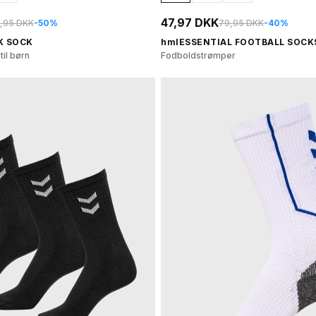
47,97 DKK
,95 DKK
-50%
79,95 DKK
-40%
K SOCK
hmlESSENTIAL FOOTBALL SOCK
il børn
Fodboldstrømper