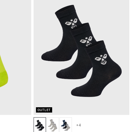
OUTLET
+4