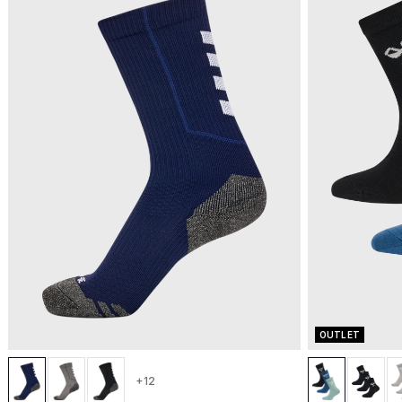
OUTLET
+12