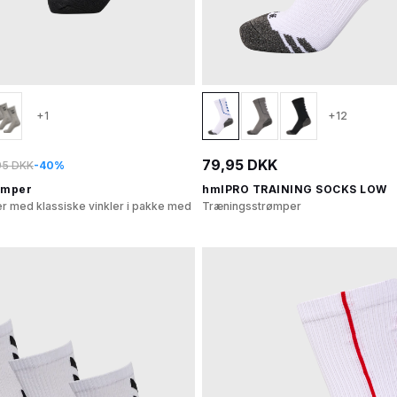
+1
+12
79,95 DKK
95 DKK
-40%
ømper
hmlPRO TRAINING SOCKS LOW
r med klassiske vinkler i pakke med
Træningsstrømper