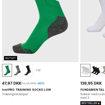
OUTLET
+12
47,97 DKK
139,95 DKK
79,95 DKK
-40%
hmlPRO TRAINING SOCKS LOW
FUNDAMENTAL 
Træningsstrømper
Sokker med svangs
med 3
BESTSELLER