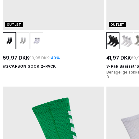
OUTLET
OUTLET
59,97 DKK
41,97 DKK
99,95 DKK
-40%
69,
stsCARBON SOCK 2-PACK
3-Pak Basisstr
Behagelige sokke
3