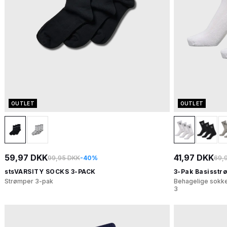
OUTLET
OUTLET
59,97 DKK
41,97 DKK
99,95 DKK
-40%
69,
stsVARSITY SOCKS 3-PACK
3-Pak Basisstr
Strømper 3-pak
Behagelige sokke
3