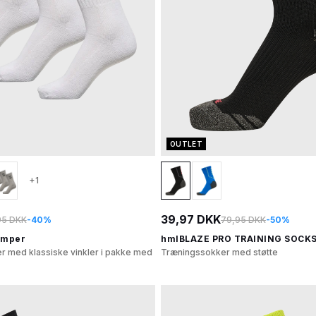
OUTLET
+1
39,97 DKK
95 DKK
-40%
79,95 DKK
-50%
ømper
hmlBLAZE PRO TRAINING SOCK
r med klassiske vinkler i pakke med
Træningssokker med støtte