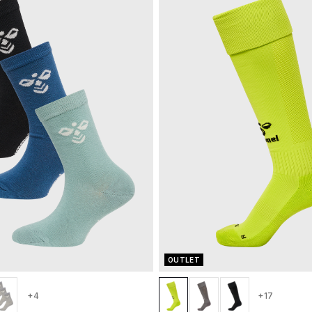
OUTLET
+4
+17