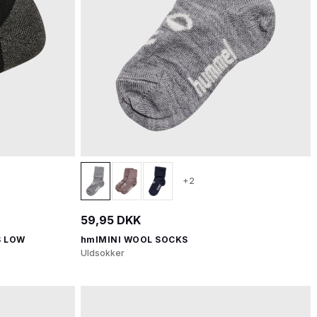
+2
59,95 DKK
S LOW
hmlMINI WOOL SOCKS
Uldsokker