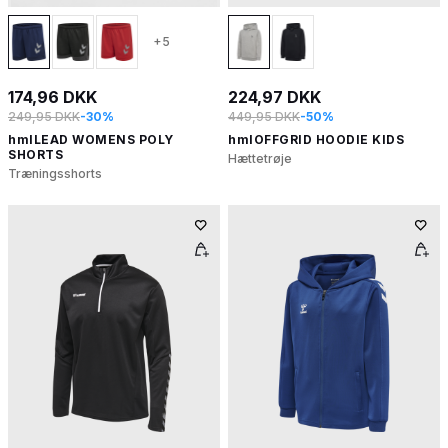
+5
174,96 DKK
224,97 DKK
249,95 DKK
-30%
449,95 DKK
-50%
hmlLEAD WOMENS POLY
hmlOFFGRID HOODIE KIDS
SHORTS
Hættetrøje
Træningsshorts