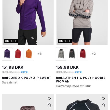
OUTLET
OUTLET
+6
+2
151,98 DKK
159,98 DKK
379,95 DKK
-60%
399,95 DKK
-60%
hmlCORE XK POLY ZIP SWEAT
hmlAUTHENTIC POLY HOODIE
WOMAN
Sweatshirt
Hættetrøje med struktur