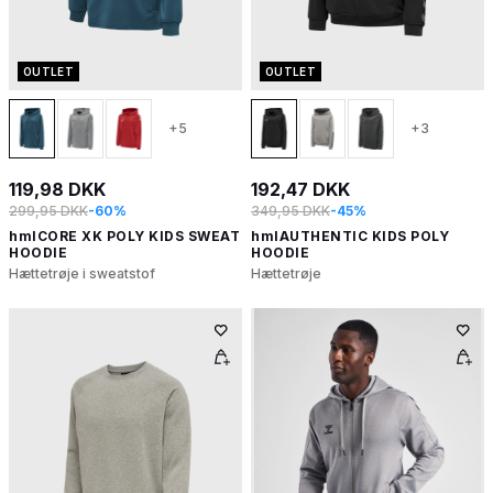
OUTLET
OUTLET
+5
+3
119,98 DKK
192,47 DKK
299,95 DKK
-60%
349,95 DKK
-45%
hmlCORE XK POLY KIDS SWEAT
hmlAUTHENTIC KIDS POLY
HOODIE
HOODIE
Hættetrøje i sweatstof
Hættetrøje