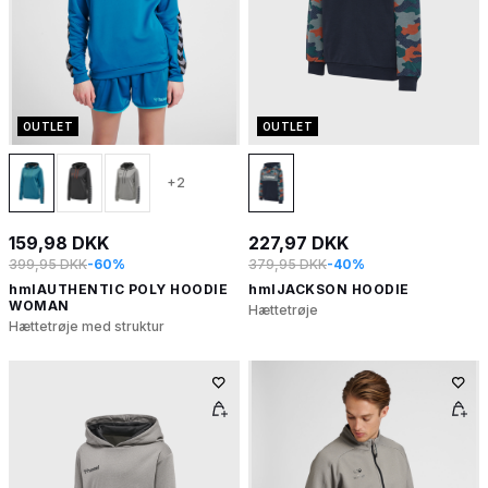
OUTLET
OUTLET
+2
159,98 DKK
227,97 DKK
399,95 DKK
-60%
379,95 DKK
-40%
hmlAUTHENTIC POLY HOODIE
hmlJACKSON HOODIE
WOMAN
Hættetrøje
Hættetrøje med struktur