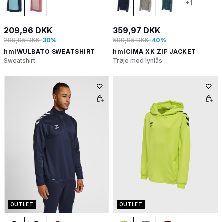
+1
209,96 DKK
359,97 DKK
299,95 DKK
-30%
599,95 DKK
-40%
hmlWULBATO SWEATSHIRT
hmlCIMA XK ZIP JACKET
Sweatshirt
Trøje med lynlås
OUTLET
OUTLET