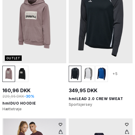
OUTLET
+5
160,96 DKK
349,95 DKK
229,95 DKK
-30%
hmlLEAD 2.0 CREW SWEAT
hmlDUO HOODIE
Sportsjersey
Hættetrøje