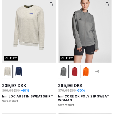
OUTLET
OUTLET
+6
239,97 DKK
265,96 DKK
399,95 DKK
-40%
379,95 DKK
-30%
hmlLGC AUSTIN SWEATSHIRT
hmlCORE XK POLY ZIP SWEAT
WOMAN
Sweatshirt
Sweatshirt