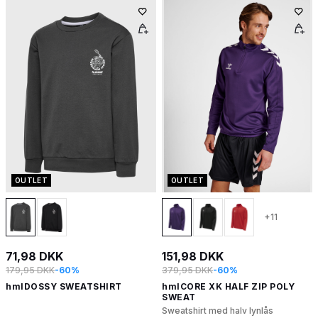
OUTLET
OUTLET
+11
71,98 DKK
151,98 DKK
179,95 DKK
-60%
379,95 DKK
-60%
hmlDOSSY SWEATSHIRT
hmlCORE XK HALF ZIP POLY
SWEAT
Sweatshirt med halv lynlås