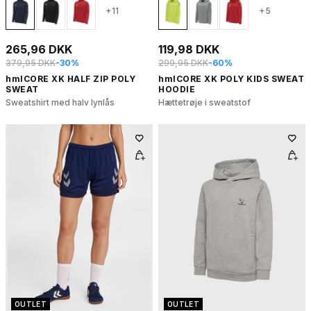
+11
+5
265,96 DKK
119,98 DKK
379,95 DKK
-30%
299,95 DKK
-60%
hmlCORE XK HALF ZIP POLY
hmlCORE XK POLY KIDS SWEAT
SWEAT
HOODIE
Sweatshirt med halv lynlås
Hættetrøje i sweatstof
OUTLET
OUTLET