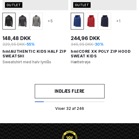
OUTLET
OUTLET
+5
+1
148,48 DKK
244,96 DKK
329,95 DKK
-55%
349,95 DKK
-30%
hmlAUTHENTIC KIDS HALF ZIP
hmlCORE XK POLY ZIP HOOD
SWEATSHI
SWEAT KIDS
Sweatshirt med halv lynlås
Hættetrøje
INDLÆS FLERE
Viser 32 af 246