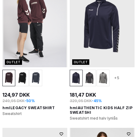
OUTLET
OUTLET
+5
124,97 DKK
181,47 DKK
249,95 DKK
-50%
329,95 DKK
-45%
hmlLEGACY SWEATSHIRT
hmlAUTHENTIC KIDS HALF ZIP
SWEATSHI
Sweatshirt
Sweatshirt med halv lynlås