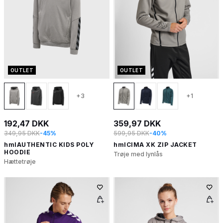
OUTLET
OUTLET
+3
+1
192,47 DKK
359,97 DKK
349,95 DKK
-45%
599,95 DKK
-40%
hmlAUTHENTIC KIDS POLY
hmlCIMA XK ZIP JACKET
HOODIE
Trøje med lynlås
Hættetrøje