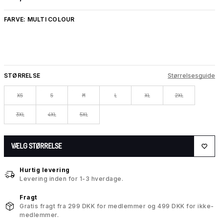
FARVE:
MULTI COLOUR
STØRRELSE
Størrelsesguide
XS
S
M
L
XL
2XL
3XL
4XL
5XL
VÆLG STØRRELSE
Hurtig levering
Levering inden for 1-3 hverdage.
Fragt
Gratis fragt fra 299 DKK for medlemmer og 499 DKK for ikke-
medlemmer.