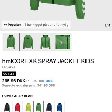
👀 Populær
15 har kigget på dette for nylig
1
/ 4
hmlCORE XK SPRAY JACKET KIDS
Let jakke
OUTLET
265,96 DKK
379,95 DKK
-30%
Seneste udsalgspris: 341,95 DKK
FARVE:
JELLY BEAN