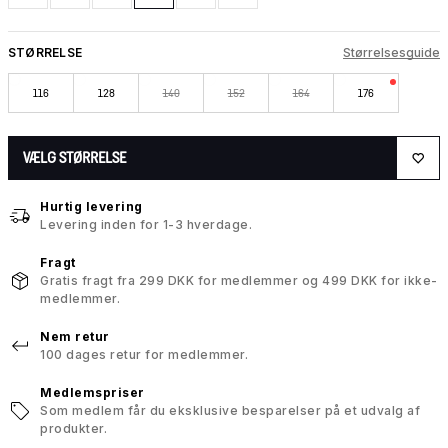
STØRRELSE
Størrelsesguide
116
128
140
152
164
176
VÆLG STØRRELSE
Hurtig levering
Levering inden for 1-3 hverdage.
Fragt
Gratis fragt fra 299 DKK for medlemmer og 499 DKK for ikke-
medlemmer.
Nem retur
100 dages retur for medlemmer.
Medlemspriser
Som medlem får du eksklusive besparelser på et udvalg af
produkter.