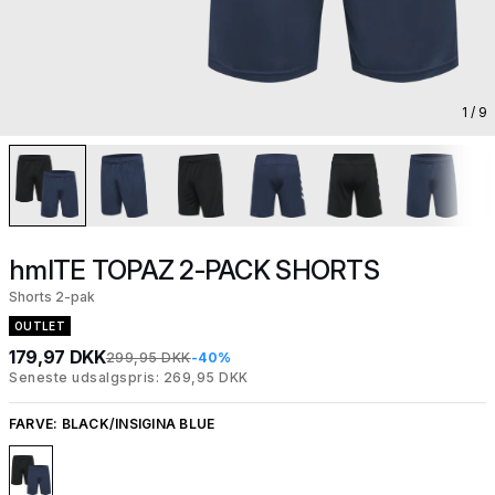
1
/ 9
hmlTE TOPAZ 2-PACK SHORTS
Shorts 2-pak
OUTLET
179,97 DKK
299,95 DKK
-40%
Seneste udsalgspris: 269,95 DKK
FARVE:
BLACK/INSIGINA BLUE