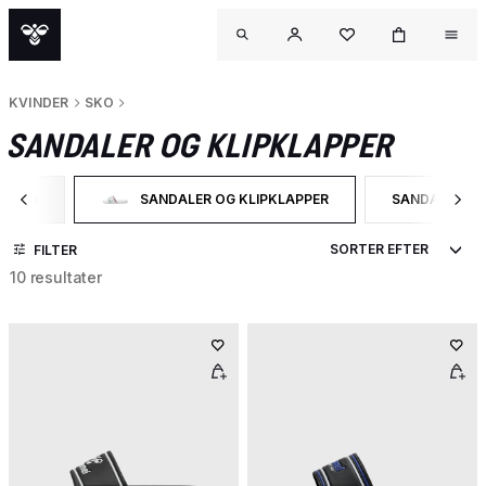
KVINDER
SKO
SANDALER OG KLIPKLAPPER
SKO
SANDALER OG KLIPKLAPPER
SANDALER
ILTRER EFTER CATEGORY: SKO
VALGT I ØJEBLIKKET FILTRERES EFTER CATEGORY: SA
FILTRER EFT
FILTER
10 resultater