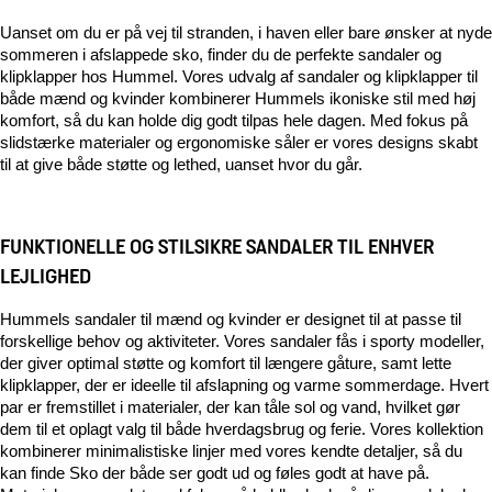
Uanset om du er på vej til stranden, i haven eller bare ønsker at nyde 
sommeren i afslappede sko, finder du de perfekte sandaler og 
klipklapper hos Hummel. Vores udvalg af sandaler og klipklapper til 
både mænd og kvinder kombinerer Hummels ikoniske stil med høj 
komfort, så du kan holde dig godt tilpas hele dagen. Med fokus på 
slidstærke materialer og ergonomiske såler er vores designs skabt 
til at give både støtte og lethed, uanset hvor du går.
FUNKTIONELLE OG STILSIKRE SANDALER TIL ENHVER
LEJLIGHED
Hummels sandaler til mænd og kvinder er designet til at passe til 
forskellige behov og aktiviteter. Vores sandaler fås i sporty modeller, 
der giver optimal støtte og komfort til længere gåture, samt lette 
klipklapper, der er ideelle til afslapning og varme sommerdage. Hvert 
par er fremstillet i materialer, der kan tåle sol og vand, hvilket gør 
dem til et oplagt valg til både hverdagsbrug og ferie. 
Vores kollektion 
kombinerer minimalistiske linjer med vores kendte detaljer, så du 
kan finde 
Sko
 der både ser godt ud og føles godt at have på. 