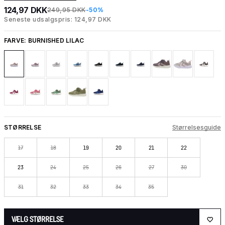
124,97 DKK
249,95 DKK
-50%
Seneste udsalgspris: 124,97 DKK
FARVE:
BURNISHED LILAC
STØRRELSE
Størrelsesguide
17
18
19
20
21
22
23
24
25
26
27
30
31
32
33
34
35
VÆLG STØRRELSE