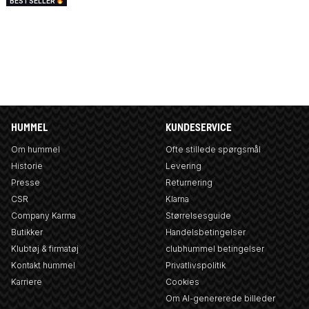
BESTSELLER
HUMMEL
KUNDESERVICE
Om hummel
Ofte stillede spørgsmål
Historie
Levering
Presse
Returnering
CSR
Klarna
Company Karma
Størrelsesguide
Butikker
Handelsbetingelser
Klubtøj & firmatøj
clubhummel betingelser
Kontakt hummel
Privatlivspolitik
Karriere
Cookies
Om AI-genererede billeder