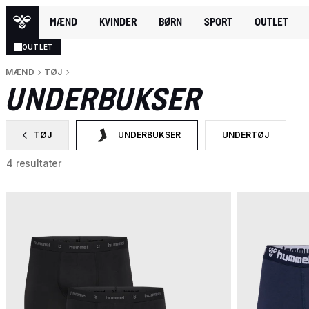
MÆND
KVINDER
BØRN
SPORT
OUTLET
OUTLET
MÆND
TØJ
UNDERBUKSER
TØJ
UNDERBUKSER
UNDERTØJ
FILTRER EFTER CATEGORY: TØJ
VALGT I ØJEBLIKKET FILTRERES EFTER CATEGOR
FILTRER EFTER PR
4 resultater