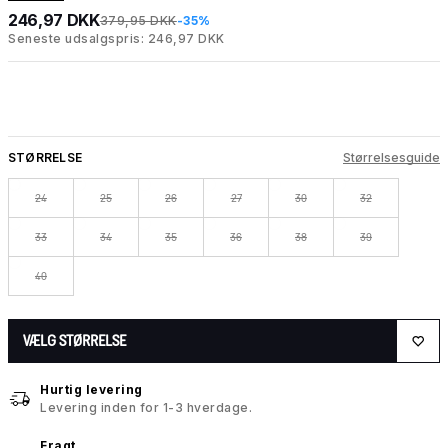
246,97 DKK
379,95 DKK
-35%
Seneste udsalgspris: 246,97 DKK
STØRRELSE
Størrelsesguide
24
25
26
27
30
32
33
34
35
36
38
39
40
VÆLG STØRRELSE
Hurtig levering
Levering inden for 1-3 hverdage.
Fragt