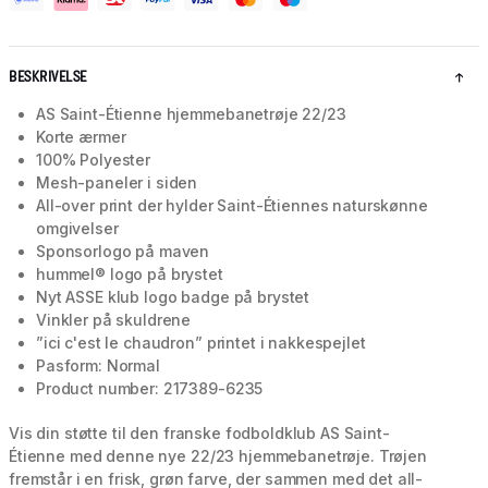
BESKRIVELSE
AS Saint-Étienne hjemmebanetrøje 22/23
Korte ærmer
100% Polyester
Mesh-paneler i siden
All-over print der hylder Saint-Étiennes naturskønne
omgivelser
Sponsorlogo på maven
hummel® logo på brystet
Nyt ASSE klub logo badge på brystet
Vinkler på skuldrene
”ici c'est le chaudron” printet i nakkespejlet
Pasform: Normal
Product number: 217389-6235
Vis din støtte til den franske fodboldklub AS Saint-
Étienne med denne nye 22/23 hjemmebanetrøje. Trøjen
fremstår i en frisk, grøn farve, der sammen med det all-