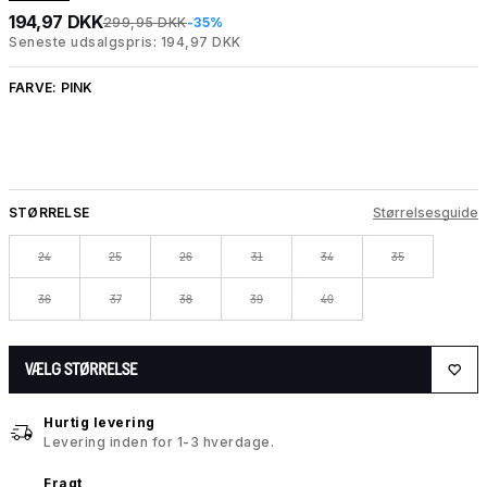
194,97 DKK
299,95 DKK
-35%
Seneste udsalgspris: 194,97 DKK
FARVE:
PINK
STØRRELSE
Størrelsesguide
24
25
26
31
34
35
36
37
38
39
40
VÆLG STØRRELSE
Hurtig levering
Levering inden for 1-3 hverdage.
Fragt