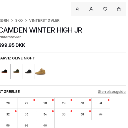
BØRN
SKO
VINTERSTØVLER
CAMDEN WINTER HIGH JR
Vinterstøvler
399,95 DKK
FARVE:
OLIVE NIGHT
STØRRELSE
Størrelsesguide
26
27
28
29
30
31
32
33
34
35
36
37
38
39
40