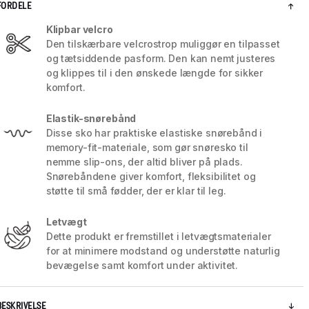
FORDELE
Klipbar velcro
Den tilskærbare velcrostrop muliggør en tilpasset
og tætsiddende pasform. Den kan nemt justeres
og klippes til i den ønskede længde for sikker
komfort.
Elastik-snørebånd
Disse sko har praktiske elastiske snørebånd i
memory-fit-materiale, som gør snøresko til
nemme slip-ons, der altid bliver på plads.
Snørebåndene giver komfort, fleksibilitet og
støtte til små fødder, der er klar til leg.
5 / 8
Letvægt
Dette produkt er fremstillet i letvægtsmaterialer
for at minimere modstand og understøtte naturlig
bevægelse samt komfort under aktivitet.
BESKRIVELSE