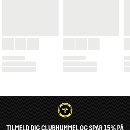
TILMELD DIG CLUBHUMMEL OG SPAR 15% PÅ