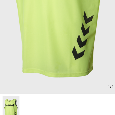
1
/ 1