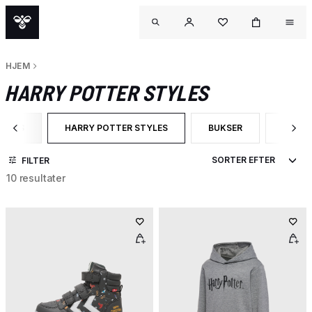
HJEM
HARRY POTTER STYLES
PAGES
HARRY POTTER STYLES
BUKSER
T-SHI
R CATEGORY: CAMPAIGN PAGES
VALGT I ØJEBLIKKET FILTRERES EFTER CATEGORY: HA
FILTRER EFTER PRODUK
FILTR
FILTER
10 resultater