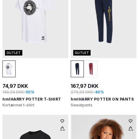
OUTLET
OUTLET
74,97 DKK
167,97 DKK
149,95 DKK
-50%
279,95 DKK
-40%
hmlHARRY POTTER T-SHIRT
hmlHARRY POTTER ON PANTS
Kortærmet t-shirt
Sweatpants