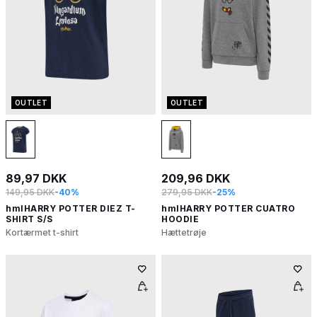
OUTLET
OUTLET
89,97 DKK
209,96 DKK
149,95 DKK
-40%
279,95 DKK
-25%
hmlHARRY POTTER DIEZ T-
hmlHARRY POTTER CUATRO
SHIRT S/S
HOODIE
Kortærmet t-shirt
Hættetrøje