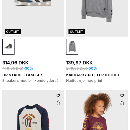
OUTLET
OUTLET
314,96 DKK
139,97 DKK
449,95 DKK
-30%
279,95 DKK
-50%
HP STADIL FLASH JR
hmlHARRY POTTER HOODIE
Sneakers med blinkende ydersål
Hættetrøje med print