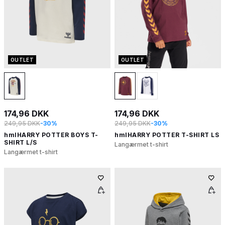
OUTLET
OUTLET
174,96 DKK
174,96 DKK
249,95 DKK
-30%
249,95 DKK
-30%
hmlHARRY POTTER BOYS T-
hmlHARRY POTTER T-SHIRT LS
SHIRT L/S
Langærmet t-shirt
Langærmet t-shirt