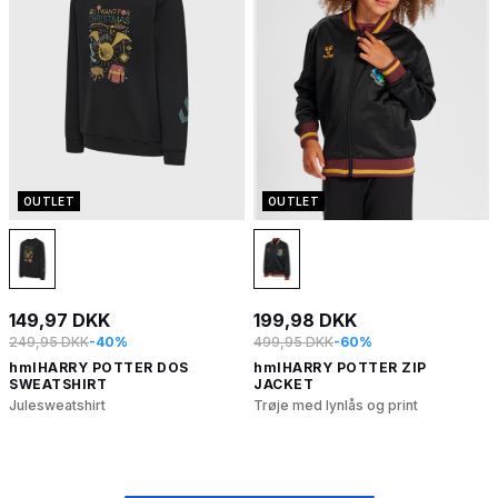
OUTLET
OUTLET
149,97 DKK
199,98 DKK
249,95 DKK
-40%
499,95 DKK
-60%
hmlHARRY POTTER DOS
hmlHARRY POTTER ZIP
SWEATSHIRT
JACKET
Julesweatshirt
Trøje med lynlås og print