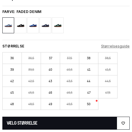
FARVE:
FADED DENIM
STØRRELSE
Størrelsesguide
36
36,5
37
37,5
38
38,5
39
39,5
40
40,5
41
41,5
42
42,5
43
43,5
44
44,5
45
45,5
46
46,5
47
47,5
48
48,5
49
49,5
50
VÆLG STØRRELSE