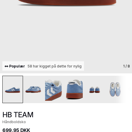
👀 Populær
58 har kigget på dette for nylig
1
/ 8
HB TEAM
Håndboldsko
699,95 DKK