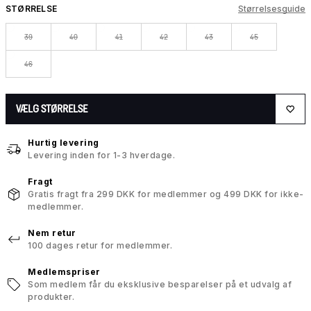
STØRRELSE
Størrelsesguide
39
40
41
42
43
45
46
VÆLG STØRRELSE
Hurtig levering
Levering inden for 1-3 hverdage.
Fragt
Gratis fragt fra 299 DKK for medlemmer og 499 DKK for ikke-
medlemmer.
Nem retur
100 dages retur for medlemmer.
Medlemspriser
Som medlem får du eksklusive besparelser på et udvalg af
produkter.