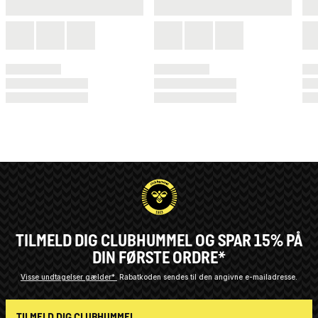
TILMELD DIG CLUBHUMMEL OG SPAR 15% PÅ
DIN FØRSTE ORDRE*
Visse undtagelser gælder*
Rabatkoden sendes til den angivne e-mailadresse.
TILMELD DIG CLUBHUMMEL