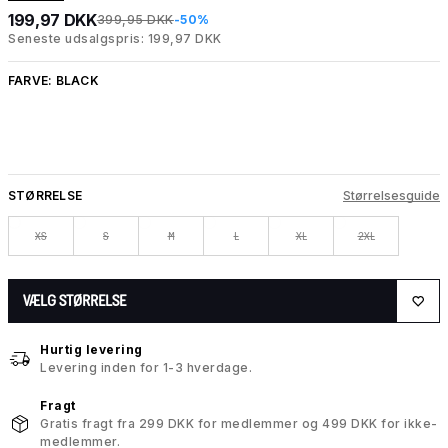
199,97 DKK
399,95 DKK
-50%
Seneste udsalgspris: 199,97 DKK
FARVE:
BLACK
STØRRELSE
Størrelsesguide
XS
S
M
L
XL
2XL
VÆLG STØRRELSE
Hurtig levering
Levering inden for 1-3 hverdage.
Fragt
Gratis fragt fra 299 DKK for medlemmer og 499 DKK for ikke-
medlemmer.