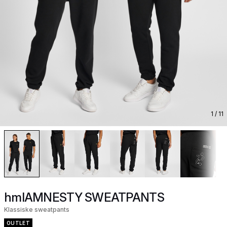
1
/ 11
hmlAMNESTY SWEATPANTS
Klassiske sweatpants
OUTLET