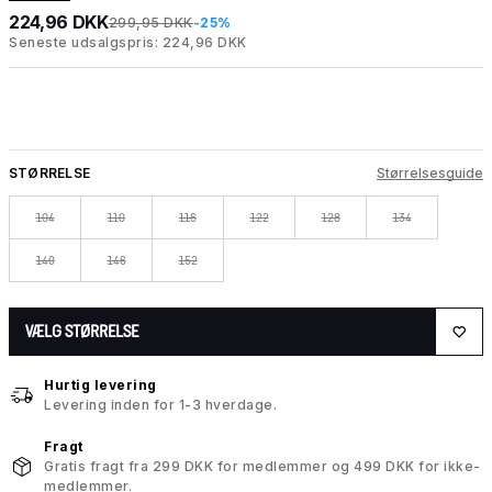
224,96 DKK
299,95 DKK
-25%
Seneste udsalgspris: 224,96 DKK
STØRRELSE
Størrelsesguide
104
110
116
122
128
134
140
146
152
VÆLG STØRRELSE
Hurtig levering
Levering inden for 1-3 hverdage.
Fragt
Gratis fragt fra 299 DKK for medlemmer og 499 DKK for ikke-
medlemmer.