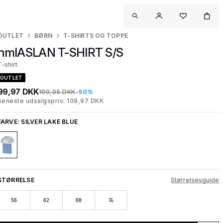
OUTLET
BØRN
T-SHIRTS OG TOPPE
hmlASLAN T-SHIRT S/S
T-shirt
OUTLET
99,97 DKK
199,95 DKK
-50%
Seneste udsalgspris: 109,97 DKK
FARVE:
SILVER LAKE BLUE
STØRRELSE
Størrelsesguide
56
62
68
74