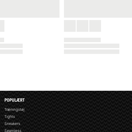
POPULÆRT
Træningstøj
Tights
Sneakers
Seamless