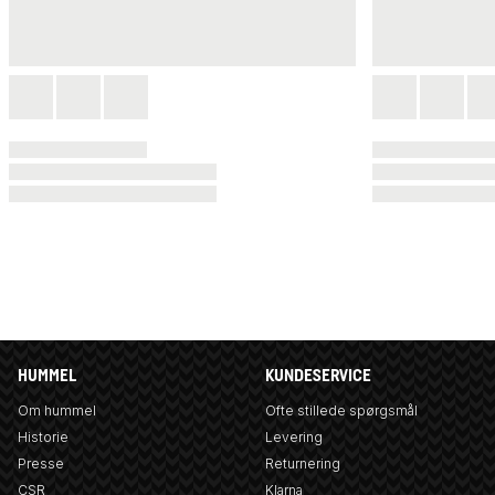
HUMMEL
KUNDESERVICE
Om hummel
Ofte stillede spørgsmål
Historie
Levering
Presse
Returnering
CSR
Klarna