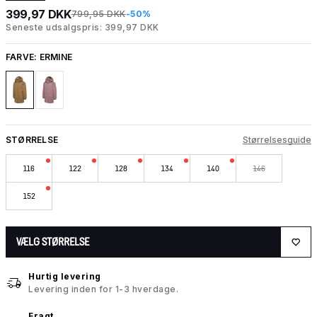
399,97 DKK
799,95 DKK
-50%
Seneste udsalgspris: 399,97 DKK
FARVE:
ERMINE
STØRRELSE
Størrelsesguide
116
122
128
134
140
146
152
VÆLG STØRRELSE
Hurtig levering
Levering inden for 1-3 hverdage.
Fragt