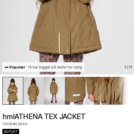
👀 Populær
15 har kigget på dette for nylig
1
/ 11
hmlATHENA TEX JACKET
Vandtæt jakke
OUTLET