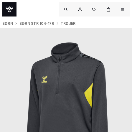
BØRN
BØRN STR 104-176
TRØJER