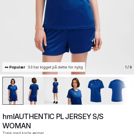
👀 Populær
53 har kigget på dette for nylig
1
/ 9
hmlAUTHENTIC PL JERSEY S/S
WOMAN
Trøje med korte ærmer