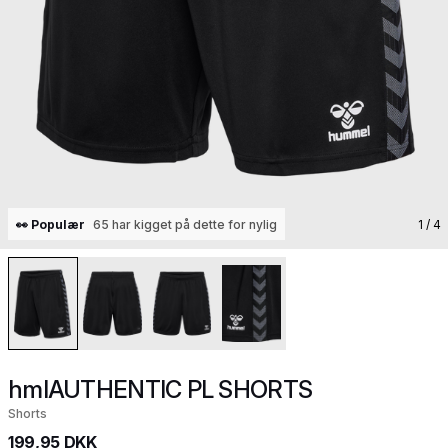
👀 Populær
65 har kigget på dette for nylig
1
/ 4
hmlAUTHENTIC PL SHORTS
Shorts
199,95 DKK