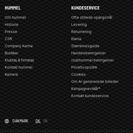
HUMMEL
KUNDESERVICE
Om hummel
Ofte stillede spørgsmål
Historie
Levering
Presse
Returnering
CSR
Klarna
Company Karma
Størrelsesguide
Butikker
Handelsbetingelser
Klubtøj & firmatøj
clubhummel betingelser
Kontakt hummel
Privatlivspolitik
Karriere
Cookies
Om AI-genererede billeder
Kampagnevilkår*
Kontakt kundeservice
DANMARK
DK
EN