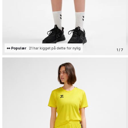
👀 Populær
21 har kigget på dette for nylig
1 / 7