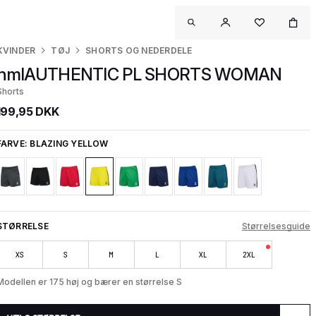
KVINDER
TØJ
SHORTS OG NEDERDELE
hmlAUTHENTIC PL SHORTS WOMAN
Shorts
199,95 DKK
FARVE:
BLAZING YELLOW
STØRRELSE
Størrelsesguide
XS
S
M
L
XL
2XL
Modellen er 175 høj og bærer en størrelse S