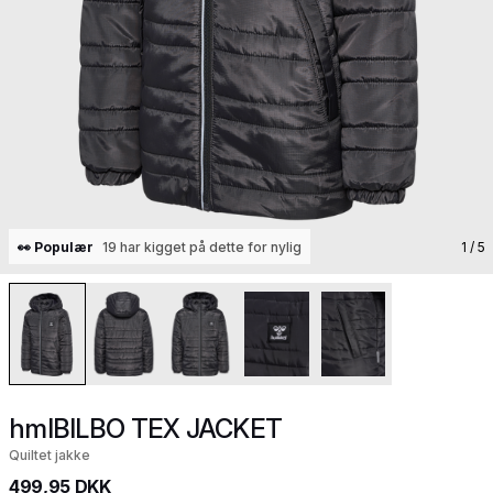
👀 Populær
19 har kigget på dette for nylig
1
/ 5
hmlBILBO TEX JACKET
Quiltet jakke
499,95 DKK