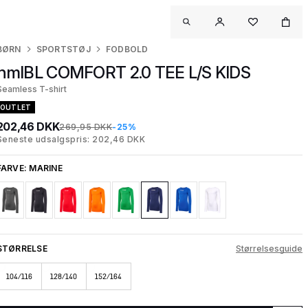
BØRN
SPORTSTØJ
FODBOLD
hmlBL COMFORT 2.0 TEE L/S KIDS
Seamless T-shirt
OUTLET
202,46 DKK
269,95 DKK
-25%
Seneste udsalgspris: 202,46 DKK
FARVE:
MARINE
STØRRELSE
Størrelsesguide
104/116
128/140
152/164