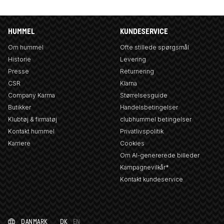
HUMMEL
KUNDESERVICE
Om hummel
Ofte stillede spørgsmål
Historie
Levering
Presse
Returnering
CSR
Klarna
Company Karma
Størrelsesguide
Butikker
Handelsbetingelser
Klubtøj & firmatøj
clubhummel betingelser
Kontakt hummel
Privatlivspolitik
Karriere
Cookies
Om AI-genererede billeder
Kampagnevilkår*
Kontakt kundeservice
DANMARK
DK
EN