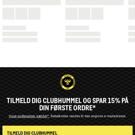
TILMELD DIG CLUBHUMMEL OG SPAR 15% PÅ
DIN FØRSTE ORDRE*
Visse undtagelser gælder*
Rabatkoden sendes til den angivne e-mailadresse.
TILMELD DIG CLUBHUMMEL