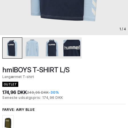
1
/ 4
hmlBOYS T-SHIRT L/S
Langærmet T-shirt
OUTLET
174,96 DKK
249,95 DKK
-30%
Seneste udsalgspris: 174,96 DKK
FARVE:
AIRY BLUE