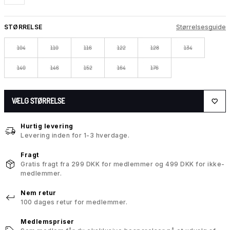
STØRRELSE
Størrelsesguide
104
110
116
122
128
134
140
146
152
164
176
VÆLG STØRRELSE
Hurtig levering
Levering inden for 1-3 hverdage.
Fragt
Gratis fragt fra 299 DKK for medlemmer og 499 DKK for ikke-
medlemmer.
Nem retur
100 dages retur for medlemmer.
Medlemspriser