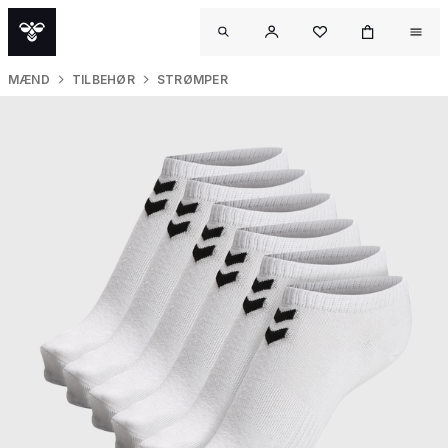
MÆND
TILBEHØR
STRØMPER