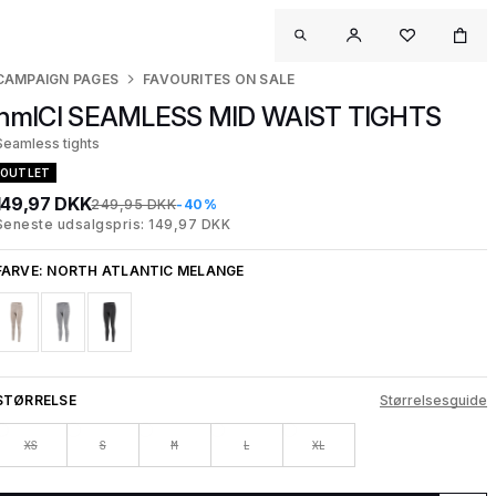
CAMPAIGN PAGES
FAVOURITES ON SALE
hmlCI SEAMLESS MID WAIST TIGHTS
Seamless tights
OUTLET
149,97 DKK
249,95 DKK
-40%
Seneste udsalgspris: 149,97 DKK
FARVE:
NORTH ATLANTIC MELANGE
STØRRELSE
Størrelsesguide
XS
S
M
L
XL