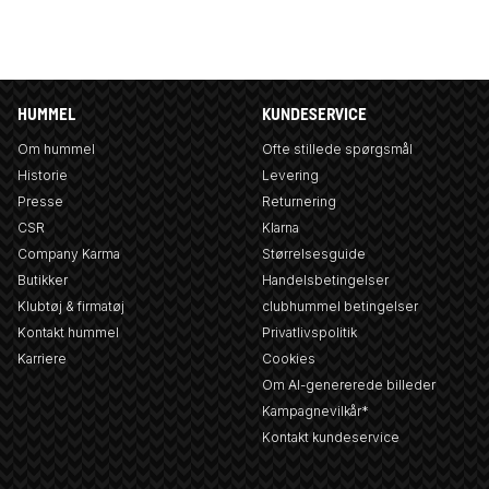
HUMMEL
KUNDESERVICE
Om hummel
Ofte stillede spørgsmål
Historie
Levering
Presse
Returnering
CSR
Klarna
Company Karma
Størrelsesguide
Butikker
Handelsbetingelser
Klubtøj & firmatøj
clubhummel betingelser
Kontakt hummel
Privatlivspolitik
Karriere
Cookies
Om AI-genererede billeder
Kampagnevilkår*
Kontakt kundeservice