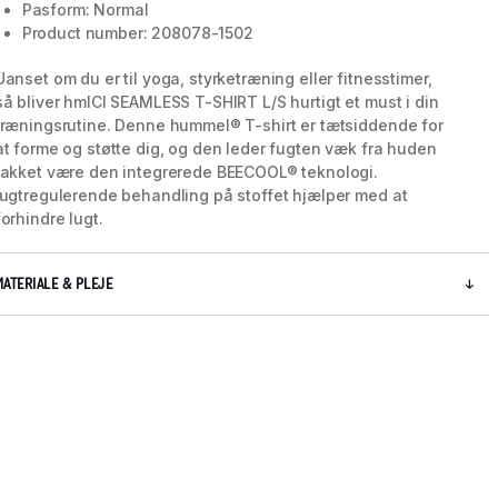
Pasform: Normal
Product number: 208078-1502
Uanset om du er til yoga, styrketræning eller fitnesstimer,
så bliver hmlCI SEAMLESS T-SHIRT L/S hurtigt et must i din
træningsrutine. Denne hummel® T-shirt er tætsiddende for
at forme og støtte dig, og den leder fugten væk fra huden
takket være den integrerede BEECOOL® teknologi.
lugtregulerende behandling på stoffet hjælper med at
forhindre lugt.
MATERIALE & PLEJE
5 / 5