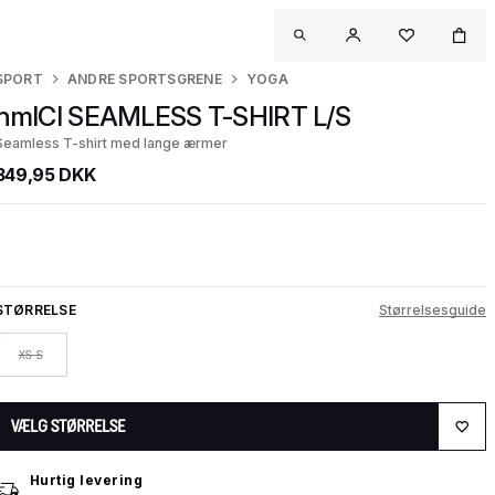
SPORT
ANDRE SPORTSGRENE
YOGA
hmlCI SEAMLESS T-SHIRT L/S
Seamless T-shirt med lange ærmer
349,95 DKK
STØRRELSE
Størrelsesguide
XS-S
VÆLG STØRRELSE
Hurtig levering