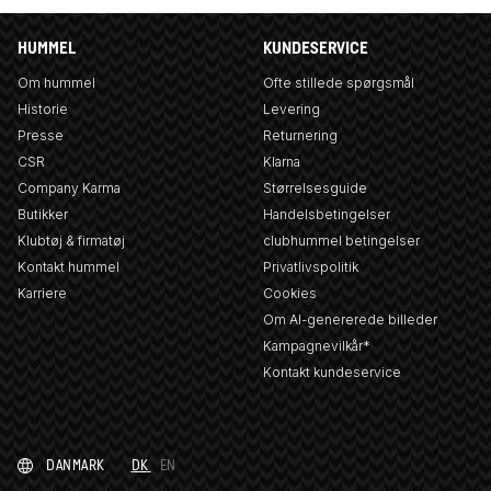
HUMMEL
KUNDESERVICE
Om hummel
Ofte stillede spørgsmål
Historie
Levering
Presse
Returnering
CSR
Klarna
Company Karma
Størrelsesguide
Butikker
Handelsbetingelser
Klubtøj & firmatøj
clubhummel betingelser
Kontakt hummel
Privatlivspolitik
Karriere
Cookies
Om AI-genererede billeder
Kampagnevilkår*
Kontakt kundeservice
DANMARK
DK
EN