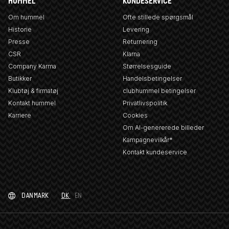
HUMMEL
KUNDESERVICE
Om hummel
Ofte stillede spørgsmål
Historie
Levering
Presse
Returnering
CSR
Klarna
Company Karma
Størrelsesguide
Butikker
Handelsbetingelser
Klubtøj & firmatøj
clubhummel betingelser
Kontakt hummel
Privatlivspolitik
Karriere
Cookies
Om AI-genererede billeder
Kampagnevilkår*
Kontakt kundeservice
DANMARK
DK
EN