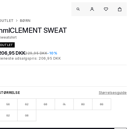
OUTLET
BØRN
hmlCLEMENT SWEAT
Sweatshirt
OUTLET
206,95 DKK
229,95 DKK
-10%
Seneste udsalgspris: 206,95 DKK
STØRRELSE
Størrelsesguide
56
62
68
74
80
86
92
98