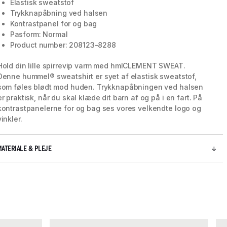
Elastisk sweatstof
Trykknapåbning ved halsen
Kontrastpanel for og bag
Pasform: Normal
5 / 5
Product number: 208123-8288
Hold din lille spirrevip varm med hmlCLEMENT SWEAT.
Denne hummel® sweatshirt er syet af elastisk sweatstof,
som føles blødt mod huden. Trykknapåbningen ved halsen
er praktisk, når du skal klæde dit barn af og på i en fart. På
kontrastpanelerne for og bag ses vores velkendte logo og
vinkler.
MATERIALE & PLEJE