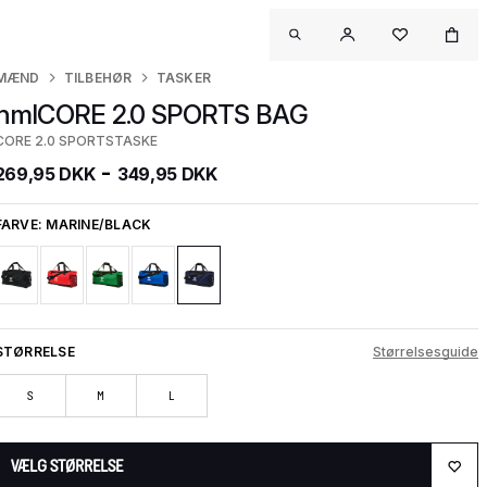
MÆND
TILBEHØR
TASKER
hmlCORE 2.0 SPORTS BAG
CORE 2.0 SPORTSTASKE
-
269,95 DKK
349,95 DKK
FARVE:
MARINE/BLACK
STØRRELSE
Størrelsesguide
S
M
L
VÆLG STØRRELSE