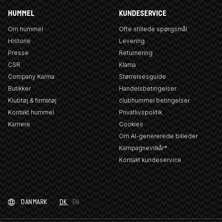
HUMMEL
KUNDESERVICE
Om hummel
Ofte stillede spørgsmål
Historie
Levering
Presse
Returnering
CSR
Klarna
Company Karma
Størrelsesguide
Butikker
Handelsbetingelser
Klubtøj & firmatøj
clubhummel betingelser
Kontakt hummel
Privatlivspolitik
Karriere
Cookies
Om AI-genererede billeder
Kampagnevilkår*
Kontakt kundeservice
DANMARK
DK
EN