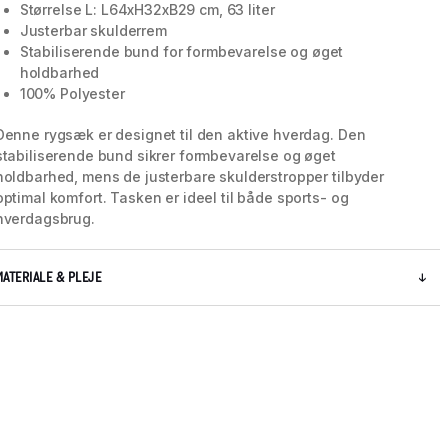
Størrelse L: L64xH32xB29 cm, 63 liter
Justerbar skulderrem
Stabiliserende bund for formbevarelse og øget
holdbarhed
100% Polyester
Denne rygsæk er designet til den aktive hverdag. Den
stabiliserende bund sikrer formbevarelse og øget
holdbarhed, mens de justerbare skulderstropper tilbyder
optimal komfort. Tasken er ideel til både sports- og
hverdagsbrug.
MATERIALE & PLEJE