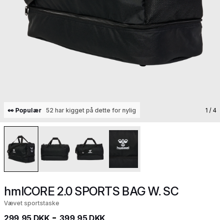
👀 Populær
52 har kigget på dette for nylig
1
/ 4
hmlCORE 2.0 SPORTS BAG W. SC
Vævet sportstaske
-
299,95 DKK
399,95 DKK