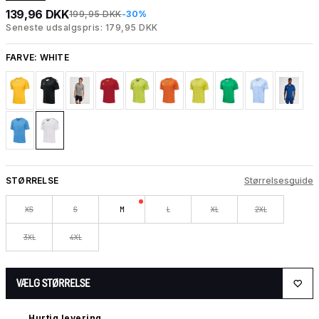
139,96 DKK
199,95 DKK
-30%
Seneste udsalgspris: 179,95 DKK
FARVE:
WHITE
STØRRELSE
Størrelsesguide
XS
S
M
L
XL
2XL
3XL
4XL
VÆLG STØRRELSE
Hurtig levering