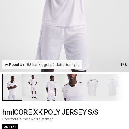
👀 Populær
83 har kigget på dette for nylig
1
/ 8
hmlCORE XK POLY JERSEY S/S
Sportstrøje med korte ærmer
OUTLET