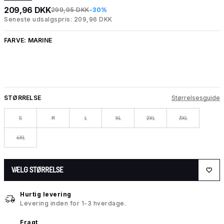
209,96 DKK
299,95 DKK
-30%
Seneste udsalgspris: 209,96 DKK
FARVE:
MARINE
STØRRELSE
Størrelsesguide
S
M
L
XL
2XL
3XL
4XL
VÆLG STØRRELSE
Hurtig levering
Levering inden for 1-3 hverdage.
Fragt