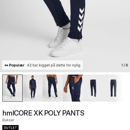
👀 Populær
42 har kigget på dette for nylig
1
/ 8
hmlCORE XK POLY PANTS
Bukser
OUTLET