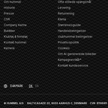
Om hummel
Ofte stillede spørgsmål
Historie
Levering
Presse
Returnering
CSR
Klarna
Company Karma
Størrelsesguide
Butikker
Handelsbetingelser
Klubtøj & firmatøj
clubhummel betingelser
Kontakt hummel
Privatlivspolitik
Karriere
Cookies
Om AI-genererede billeder
Kampagnevilkår*
Kontakt kundeservice
DANMARK
DK
EN
© HUMMEL A/S · BALTICAGADE 20, 8000 AARHUS C, DENMARK
CVR: 81198411