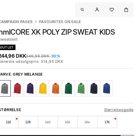
CAMPAIGN PAGES
FAVOURITES ON SALE
hmlCORE XK POLY ZIP SWEAT KIDS
Sweatshirt
OUTLET
244,96 DKK
349,95 DKK
-30%
Seneste udsalgspris: 314,95 DKK
FARVE:
GREY MELANGE
STØRRELSE
Størrelsesguide
116
128
140
152
164
176