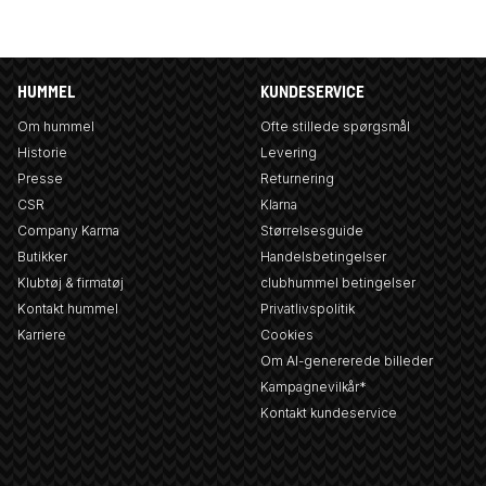
HUMMEL
KUNDESERVICE
Om hummel
Ofte stillede spørgsmål
Historie
Levering
Presse
Returnering
CSR
Klarna
Company Karma
Størrelsesguide
Butikker
Handelsbetingelser
Klubtøj & firmatøj
clubhummel betingelser
Kontakt hummel
Privatlivspolitik
Karriere
Cookies
Om AI-genererede billeder
Kampagnevilkår*
Kontakt kundeservice