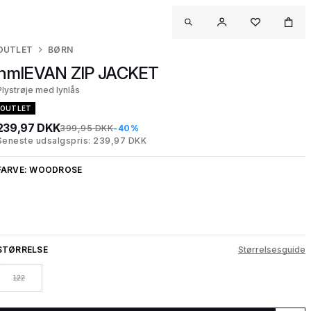
OUTLET
BØRN
hmlEVAN ZIP JACKET
Plystrøje med lynlås
OUTLET
239,97 DKK
399,95 DKK
-40%
Seneste udsalgspris: 239,97 DKK
FARVE:
WOODROSE
STØRRELSE
Størrelsesguide
122