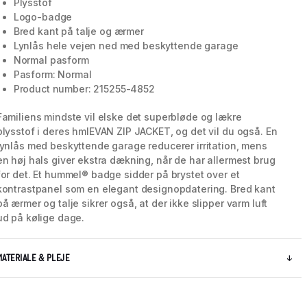
Plysstof
Logo-badge
Bred kant på talje og ærmer
Lynlås hele vejen ned med beskyttende garage
Normal pasform
Pasform: Normal
Product number: 215255-4852
Familiens mindste vil elske det superbløde og lækre
plysstof i deres hmlEVAN ZIP JACKET, og det vil du også. En
lynlås med beskyttende garage reducerer irritation, mens
en høj hals giver ekstra dækning, når de har allermest brug
for det. Et hummel® badge sidder på brystet over et
kontrastpanel som en elegant designopdatering. Bred kant
på ærmer og talje sikrer også, at der ikke slipper varm luft
ud på kølige dage.
MATERIALE & PLEJE