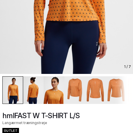
1
/ 7
hmlFAST W T-SHIRT L/S
Langærmet træningstrøje
OUTLET