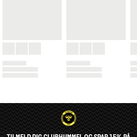
TILMELD DIG CLUBHUMMEL OG SPAR 15% PÅ