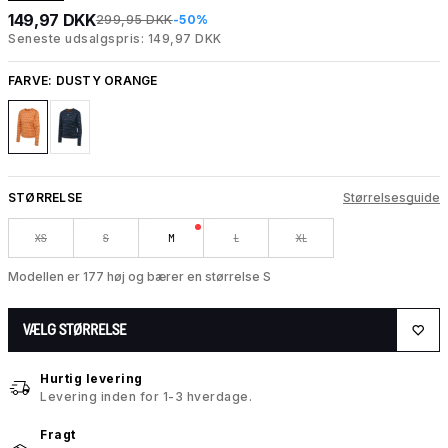
149,97 DKK
299,95 DKK
-50%
Seneste udsalgspris: 149,97 DKK
FARVE:
DUSTY ORANGE
STØRRELSE
Størrelsesguide
XS
S
M
L
XL
Modellen er 177 høj og bærer en størrelse S
VÆLG STØRRELSE
Hurtig levering
Levering inden for 1-3 hverdage.
Fragt