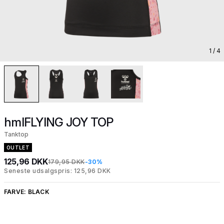
1
/ 4
hmlFLYING JOY TOP
Tanktop
OUTLET
125,96 DKK
179,95 DKK
-30%
Seneste udsalgspris: 125,96 DKK
FARVE:
BLACK