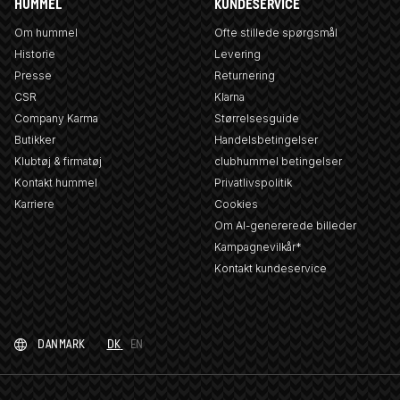
HUMMEL
KUNDESERVICE
Om hummel
Ofte stillede spørgsmål
Historie
Levering
Presse
Returnering
CSR
Klarna
Company Karma
Størrelsesguide
Butikker
Handelsbetingelser
Klubtøj & firmatøj
clubhummel betingelser
Kontakt hummel
Privatlivspolitik
Karriere
Cookies
Om AI-genererede billeder
Kampagnevilkår*
Kontakt kundeservice
DANMARK
DK
EN