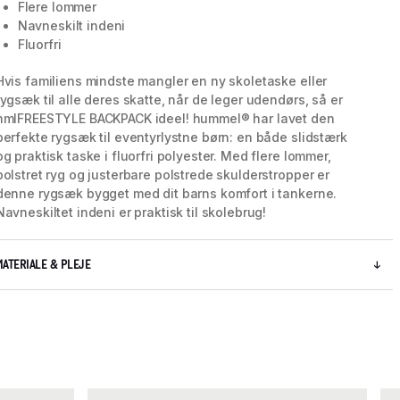
Flere lommer
Navneskilt indeni
Fluorfri
Hvis familiens mindste mangler en ny skoletaske eller
rygsæk til alle deres skatte, når de leger udendørs, så er
hmlFREESTYLE BACKPACK ideel! hummel® har lavet den
perfekte rygsæk til eventyrlystne børn: en både slidstærk
og praktisk taske i fluorfri polyester. Med flere lommer,
polstret ryg og justerbare polstrede skulderstropper er
denne rygsæk bygget med dit barns komfort i tankerne.
Navneskiltet indeni er praktisk til skolebrug!
MATERIALE & PLEJE