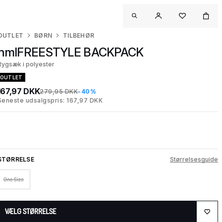
OUTLET
BØRN
TILBEHØR
hmlFREESTYLE BACKPACK
Rygsæk i polyester
OUTLET
167,97 DKK
279,95 DKK
-40%
Seneste udsalgspris: 167,97 DKK
STØRRELSE
Størrelsesguide
One Size
VÆLG STØRRELSE