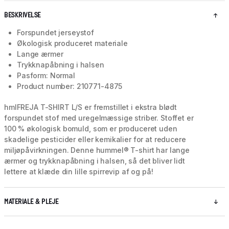
BESKRIVELSE
Forspundet jerseystof
Økologisk produceret materiale
Lange ærmer
Trykknapåbning i halsen
Pasform: Normal
Product number: 210771-4875
hmlFREJA T-SHIRT L/S er fremstillet i ekstra blødt
forspundet stof med uregelmæssige striber. Stoffet er
100 % økologisk bomuld, som er produceret uden
skadelige pesticider eller kemikalier for at reducere
miljøpåvirkningen. Denne hummel® T-shirt har lange
ærmer og trykknapåbning i halsen, så det bliver lidt
lettere at klæde din lille spirrevip af og på!
MATERIALE & PLEJE