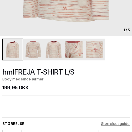
1
/ 5
hmlFREJA T-SHIRT L/S
Body med lange ærmer
199,95 DKK
STØRRELSE
Størrelsesguide